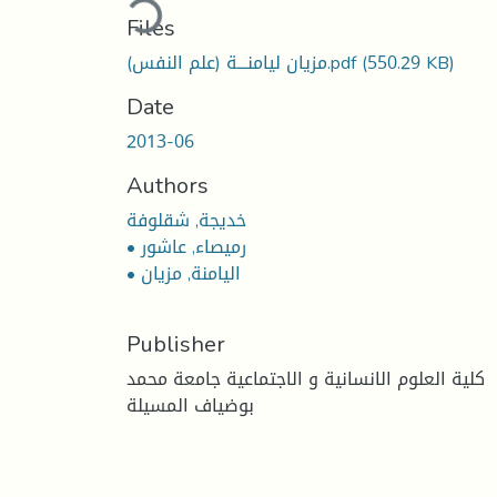
Files
(550.29 KB)
مزيان ليامنـــة (علم النفس).pdf
Date
2013-06
Authors
خديجة, شقلوفة
• رميصاء, عاشور
• اليامنة, مزيان
Publisher
كلية العلوم الانسانية و الاجتماعية جامعة محمد
بوضياف المسيلة