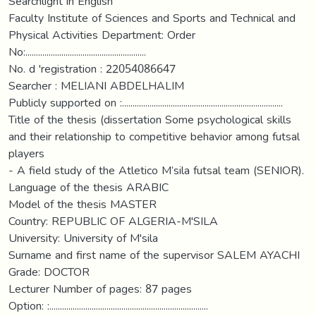
Searchlight in English
Faculty Institute of Sciences and Sports and Technical and
Physical Activities Department: Order
No:.........................................................
No. d 'registration : 22054086647
Searcher : MELIANI ABDELHALIM
Publicly supported on :............................................................................
Title of the thesis (dissertation Some psychological skills
and their relationship to competitive behavior among futsal
players
- A field study of the Atletico M’sila futsal team (SENIOR).
Language of the thesis ARABIC
Model of the thesis MASTER
Country: REPUBLIC OF ALGERIA-M'SILA
University: University of M'sila
Surname and first name of the supervisor SALEM AYACHI
Grade: DOCTOR
Lecturer Number of pages: 87 pages
Option: :...........................................................................