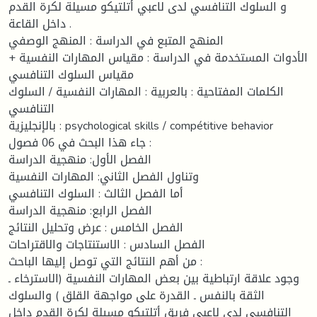
و السلوك التنافسي لدى لاعبي أتلتيكو مسيلة لكرة القدم
داخل القاعة .
المنهج المتبع في الدراسة : المنهج الوصفي
الأدوات المستخدمة في الدراسة : مقياس المهارات النفسية +
مقياس السلوك التنافسي
الكلمات المفتاحية : بالعربية : المهارات النفسية / السلوك
التنافسي
بالإنجليزية : psychological skills / compétitive behavior
جاء هذا البحث في 06 فصول :
الفصل الأول: منهجية الدراسة
وتناول الفصل الثاني: المهارات النفسية
أما الفصل الثالث : السلوك التنافسي
الفصل الرابع: منهجية الدراسة
الفصل الخامس : عرض وتحليل النتائج
الفصل السادس : الاستنتاجات والاقتراحات
من أهم النتائج التي توصل إليها الباحث :
وجود علاقة ارتباطية بين بعض المهارات النفسية (الاسترخاء ـ
الثقة بالنفس ـ القدرة على مواجهة القلق ) والسلوك
التنافسي لدى لاعبي فريق أتلتيكو مسيلة لكرة القدم داخل