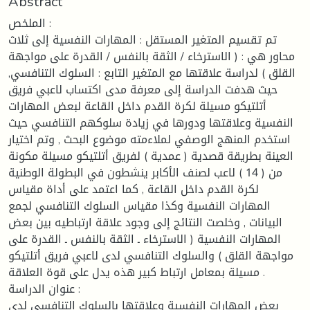
Abstract
الملخص :
تم تقسيم المتغير المستقل : المهارات النفسية إلى ثلاث
محاور هي : ( الاسترخاء / الثقة بالنفس / القدرة على مواجهة
القلق ) لدراسة علاقتها مع المتغير التابع : السلوك التنافسي,
حيث هدفت الدراسة إلى معرفة مدى اكتساب لاعبي فريق
أتلتيكو مسيلة لكرة القدم داخل القاعة لبعض المهارات
النفسية وعلاقتها ودورها في زيادة سلوكهم التنافسي حيث
استخدم المنهج الوصفي لملاءمته موضوع البحث , وتم اختيار
العينة بطريقة قصدية ( عمدية ) لفريق أتلتيكو مسيلة مكونة
من ( 14 ) لاعب لصنف الأكابر ينشطون في البطولة الوطنية
لكرة القدم داخل القاعة , كما اعتمد على أداة مقياس
المهارات النفسية وكذا مقياس السلوك التنافسي لجمع
البيانات , وخلصت النتائج إلى وجود علاقة ارتباطيه بين بعض
المهارات النفسية ( الاسترخاء ـ الثقة بالنفس ـ القدرة على
مواجهة القلق ) والسلوك التنافسي لدى لاعبي فريق أتلتيكو
مسيلة بمعامل ارتباط كبير هذه يدل على قوة العلاقة .
عنوان الدراسة :
بعض المهارات النفسية وعلاقتها بالسلوك التنافسي لدى