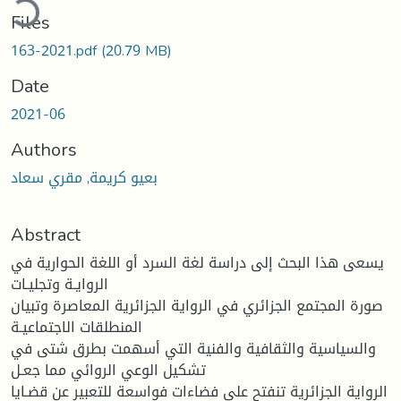
Files
163-2021.pdf
(20.79 MB)
Date
2021-06
Authors
بعيو كريمة, مقري سعاد
Abstract
يسعى هذا البحث إلى دراسة لغة السرد أو اللغة الحوارية في
الروايـة وتجليـات
صورة المجتمع الجزائري في الرواية الجزائرية المعاصرة وتبيان
المنطلقات الاجتماعيـة
والسياسية والثقافية والفنية التي أسهمت بطرق شتى في
تشكيل الوعي الروائي مما جعـل
الرواية الجزائرية تنفتح على فضاءات فواسعة للتعبير عن قضـايا