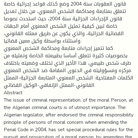
قانون العقوبات سنة 2004 وضع كذلك قواعد إجرائية خاصة
تتعلق بمتابعة ومحاكمة الشخص المعنوي، من خلال تعديل
قانون الإجراءات الجزائية سنة 2004، حيث استحدث نصوصا
خاصة تبين كيفية تمثيل الشخص المعنوي أمام الجهات
القضائية الجزائية، والذي يكون عن طريق ممثله القانوني،
واستثناء بواسطة وكيل معين قضائيا.
كما تتميز إجراءات متابعة ومحاكمة الشخص المعنوي
بخصوصيات كثيرة تتعلق أساسا بطبيعته الخاصة وتمثيله من
طرف شخص طبيعي، هذا الأخير الذي تختلف وضعيته باختلاف
مركزه ومسؤوليته في الدعوى المقامة ضد الشخص المعنوي.
الكلمات المفتاحية: الشخص المعنوي-المتابعة الجزائية-الممثل
القانوني-الممثل الإتفاقي-الوكيل القضائي.
Abstract
The issue of criminal representation, of the moral Person, at
the Algerian criminal courts is of utmost importance. The
Algerian legislator, after endorsed the criminal responsibility
principle of persons of moral concern when amending the
Penal Code in 2004, has set special procedural rules for the
pursuit and prosecution of a moral person, by amending the