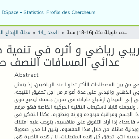
f DSpace
Statistics
Profils des Chercheurs
اقتراح برنامج تدريبي رياضي و أثره في تنمية صفة تحمل السرعة لدى عدائي المسافات النصف طويلة فئة [16-18] سنة
العدد _14
مجلة الإبداع ا
دريبي رياضي و أثره في تنمية
عدائي المسافات النصف طويلة فئة
Abstract
ضي من بين المصطلحات الأكثر تداولا عند الرياضيين، إذ يتمثل
جي الذهني والبدني على عدة أعوام من اجل تحقيق النتيجة،
ي إلى الميدان لإشباع حاجاته في تمرين جسمه ليصبح قوي
وليجعله قابلا لاستيعاب التقنية الحركية الخاصة فهو مرغم
ذا الجسم ومراقبة مردوده ووزنه وتطوره، وكذا التفكير في
فالعداء إذا أراد التفوق على منافسيه، يتوجب عليه امتلاك
وبدنية هائلة. من خلال هذا المفهوم، يتبين لنا مدى صعوبة
دريبية التي تحقق كل هذه المتطلبات، لان هذه الأخيرة هي