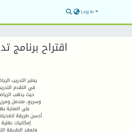
Log In
اقتراح برنامج ت
يعتبر التدريب الريا
في التقدم التدري
حيث يذهب الرياض
وسريع، متحمل ومرن، 
على العناية به
أحسن طريقة لتغذيته، 
إمكانيات عقلية 
وتعقد الطريقة الت