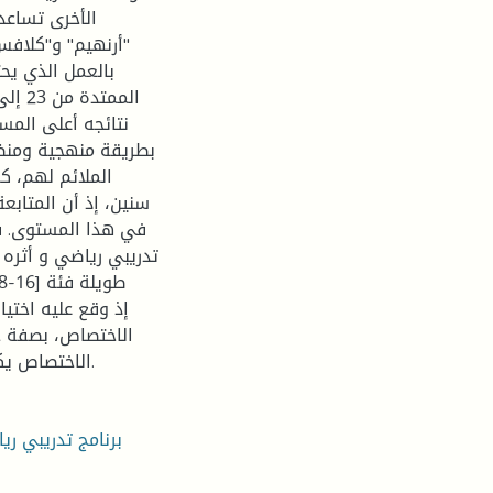
الأخرى تساعد
"أرنهيم" و"كلافس"
بالعمل الذي يحت
نتائجه أعلى المست
بطريقة منهجية ومنظ
الملائم لهم، ك
سنين، إذ أن المتابع
في هذا المستوى. في
تدريبي رياضي و أثره
الاختصاص، بصفة خا
الاختصاص يكون في هذه المرحلة العمرية وبهذه الصفة البدنية خصيصا.
برنامج تدريبي ر