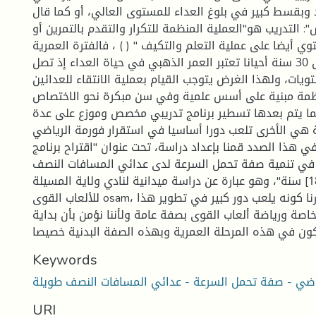
 وبقسط كبير في بلوغ العداء للمستوى العالي، أو كما قال
: التدريب هو"العملية المنظمة للتكرار والتقدم بالتمرين أو
وي أيضا على عملية التعلم والتكيف " ( ) ، فالفترة العمرية
الممتدة من 23 إلى 30 سنة أحيانا تعتبر العمر الذهبي في حياة العداء إذ تصل
ويات، ولهذا الغرض يتوجب القيام بعملية الانتقاء للعدائين
مة مبنية على أسس علمية وفي سن مبكرة نحو الاختصاص
ما يتم بعدها تسطير برنامج تدريبي مخصص وموزع على عدة
ة هي الأخرى تلعب دورا أساسيا في استقرار فورمة الرياضي
 هذا الصدد قمنا بإعداد دراسة، تحت عنوان "اقتراح برنامج
 في تنمية صفة تحمل السرعة لدى عدائي المسافات النصف
طويلة فئة [16-18] سنة"، وهو عبارة عن دراسة ميدانية لنادي ولاية المسيلة
للألعاب القوى osam، إذ وقع عليه اختيارنا كونه يلعب دور كبير في تطوير هذا
صة ورياضة ألعاب القوى بصفة عامة ولأننا نؤمن بأن بداية
Keywords
ياضي - صفة تحمل السرعة - عدائي المسافات النصف طويلة
URI