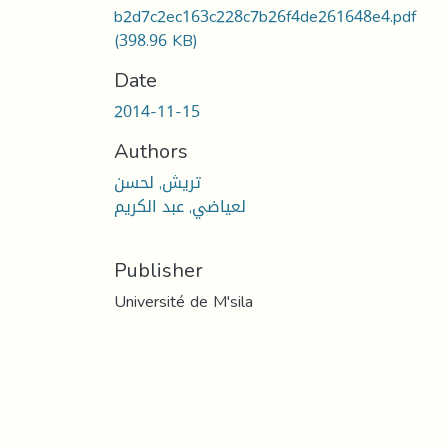
b2d7c2ec163c228c7b26f4de261648e4.pdf
(398.96 KB)
Date
2014-11-15
Authors
تريش, لحسن
لعياضي, عبد الكريم
Publisher
Université de M'sila