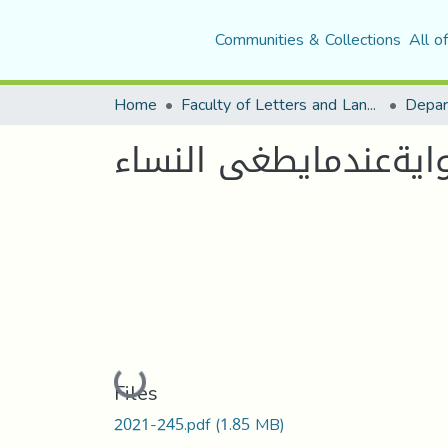
Communities & Collections
All o
Home
Faculty of Letters and Languages
ايةعندمايطغى النساء
Loading...
Files
2021-245.pdf
(1.85 MB)