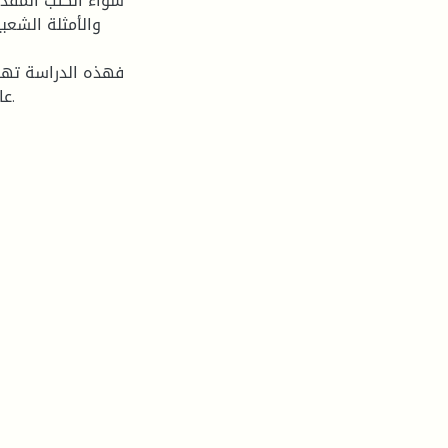
سواء الكتب المقدسة
والأمثلة الشع
فهذه الدراسة تهد
عامة على نصوص أخرى ما يؤكده انفتاح النص الروائي العربي.