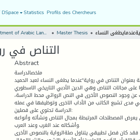
f DSpace
Statistics
Profils des Chercheurs
Department of Arabic Language and Literature
Master Thesis
التناص في رو
Abstract
ملخصالدراسة
 بعنوان التناص في رواية"عندما يطغى النساء لعبد الحميد
 على مجالات التناص وهي الدين الأدبي التاريخي الاسطوري
عن وجود النصوص الأخرى في النص الروائي محط الدراسة،
لي مدى تشبع الكاتب من الأداب الاخرى وتوظيفها في عمله.
الدراسة تحتوي على فصلين:
يعرض المصطلحات المرتبطة بمجال التناص ونشأته وأنواعه
وأشكاله عند الغرب وعند العرب.
ي فقد كان فصل تطبيقي يتناول صلةالرواية بالنصوص الأخرى