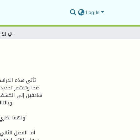
Log In
التناص في روايةعندمايطغى النساء
تأتي هذه الدراسة
ضحا وتقتصر تحديدا
هادفين إلى الكشف 
وبالتا
أولهما نظري 
أما الفصل الثان