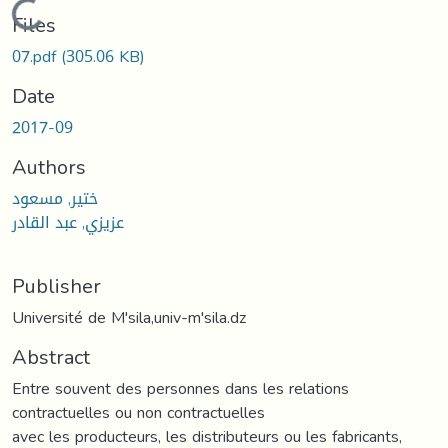
Loading...
Files
07.pdf
(305.06 KB)
Date
2017-09
Authors
ختير, مسعود
عزيزي, عبد القادر
Publisher
Université de M'sila,univ-m'sila.dz
Abstract
Entre souvent des personnes dans les relations
contractuelles ou non contractuelles
avec les producteurs, les distributeurs ou les fabricants,