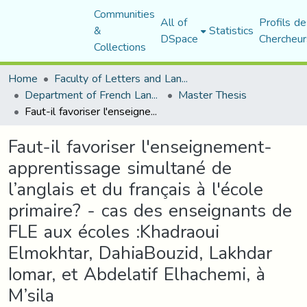
Communities
All of
Profils de
&
Statistics
DSpace
Chercheur
Collections
Home
Faculty of Letters and Languages
Department of French Language and Literature
Master Thesis
Faut-il favoriser l'enseignement-apprentissage simultané de l’anglais et du français à l'école primaire? - cas des enseignants de FLE aux écoles :Khadraoui Elmokhtar, DahiaBouzid, Lakhdar Iomar, et Abdelatif Elhachemi, à M’sila
Faut-il favoriser l'enseignement-
apprentissage simultané de
l’anglais et du français à l'école
primaire? - cas des enseignants de
FLE aux écoles :Khadraoui
Elmokhtar, DahiaBouzid, Lakhdar
Iomar, et Abdelatif Elhachemi, à
M’sila