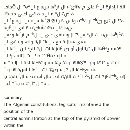
حافȎ ال ʺʛʷع ال ʙس ʨʱرȑ ال ʜʳائȑʛ على م Ȟانة الإدارة ال
ʺȄʜؗʛة في أعلى ه ʛم ال ʶل ʢة ض
ال ʱع ʙيل ال ʙس ʨʱر 2020 ȑ، واس ʛʺʱار ت ʺʱع رئʝॽ ال ʳʺه
ʨرȄة في ال ʜʳائʜؗʛʺǼʛ قان ʨني
ودس ʨʱرȑ م ʺʱاز وسامي على ؗل ال ʺʕس ʶات ال ʙس ʨʱرȄة
في ال ʙولة، و ȃال ʺʨازاة مع ذلʥ سعى
ال ʨʱازن ل ʸلاح ॽات ال ʨزʛȄ الأول أو رئʝॽ ال ʨȞʴمة حʖʶ
ال ʴالة ،مʧ خلال ت ʺʻʽȞه لإعادة
م ॽʀ ʧادة ال ʨȞʴمة وت ʨج ʽهها وتȘʽʶʻ ع ʺلها وم ʛاق
ʱʰها و ؗʚا اس ʙʴʱاث ن ʤام رئʝॽ ال ʨȞʴمة مع
ب ʛنام ʳه ال ʵاص حال أسف ʛت الان ʵʱا Ǽات ال ॽɻȄʛʷʱة عʧ
أغل ॽʰة ب ʛل ʺان ॽة .
summary
The Algerian constitutional legislator maintained the
position of the
central administration at the top of the pyramid of power
within the