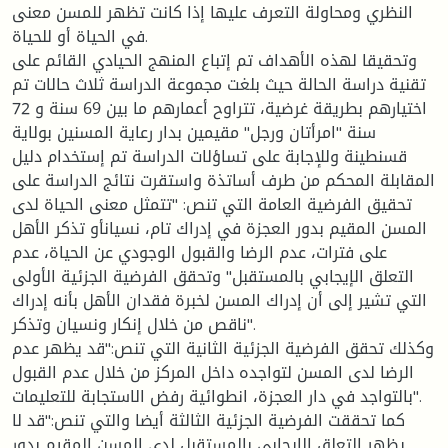
النظري ومحاولة التعرف عليها إذا كانت تظهر للمسن معنى
في الحياة أو للحياة.
وتحقيقا لهذه الأهداف تم إتباع المنهج الحيادي القائم على
تقنية دراسة الحالة حيث بلغت مجموعة الدراسة ثلاث حالات تم
اختيارهم بطريقة غرضية، تتراوح أعمارهم ما بين 69 سنة و 72
سنة "امرأتان ورجل" مقيمين بدار رعاية المسنين بولاية
قسنطينة وللإجابة على تساؤلات الدراسة تم إستخدام دليل
المقابلة المحكم من طرف أساتذة واستقرت نتائج الدراسة على
تحقيق الفرضية العامة التي تنص: "تتمثل معنى الحياة لدى
المسن المقيم بدور العجزة في إدراك تام، نسيانأو تذكر الأهل
على فترات، عدم الرضا والقبول الوجودي عن الحياة، عدم
التعلق الإيجابي بالمستقبل" وتحقق الفرضية الجزئية الأولى
التي تشير إلى أن إدراك المسن لخبرة فقدان الأهل بأنه إدراك
ناقص من خلال إنكار ونسيان وتذكر".
وكذلك تحقق الفرضية الجزئية الثانية التي تنص:"قد يظهر عدم
الرضا لدى المسن لتواجده داخل المركز من خلال عدم القبول
بالتواجد في دار العجزة، انطوائية رفض الاستجابة للتعليمات".
كما تحققت الفرضية الجزئية الثالثة أيضا والتي تنص:"قد لا
يظهر التعلق الإيجابي بالمستقبل لدى المسن المقيم بدور