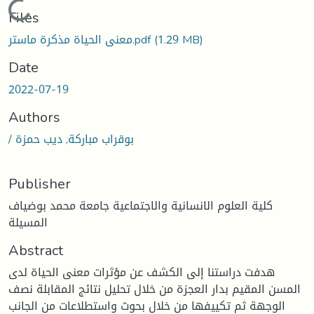
Loading...
Files
(1.29 MB)
معنى الحياة مذكرة ماستر.pdf
Date
2022-07-19
Authors
/ بوقراب مباركة, ديب حمزة
Publisher
كلية العلوم الانسانية والاجتماعية جامعة محمد بوضياف
المسيلة
Abstract
هدفت دراستنا إلى الكشف عن مؤثرات معنى الحياة لدى
المسن المقيم بدار العجزة من خلال تحليل نتائج المقابلة نصف
الوجهة ثم تكييفها من خلال بحوث واستطلاعات من الجانب