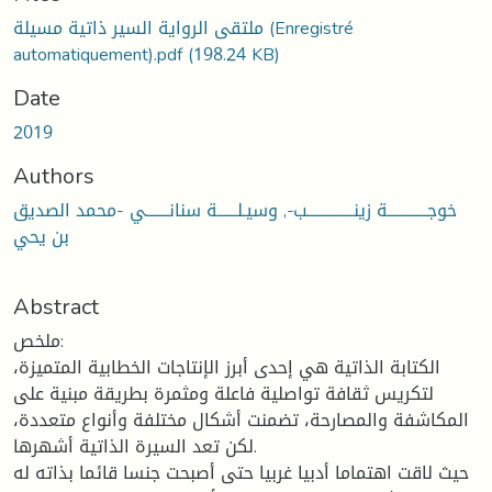
ملتقى الرواية السير ذاتية مسيلة (Enregistré
automatiquement).pdf
(198.24 KB)
Date
2019
Authors
خوجــــــــــــة زينــــــــــــــب-, وسيـلــــــة سنانـــــــي -محمد الصديق
بن يحي
Abstract
ملخص:
الكتابة الذاتية هي إحدى أبرز الإنتاجات الخطابية المتميزة،
لتكريس ثقافة تواصلية فاعلة ومثمرة بطريقة مبنية على
المكاشفة والمصارحة، تضمنت أشكال مختلفة وأنواع متعددة،
لكن تعد السيرة الذاتية أشهرها.
حيث لاقت اهتماما أدبيا غربيا حتى أصبحت جنسا قائما بذاته له