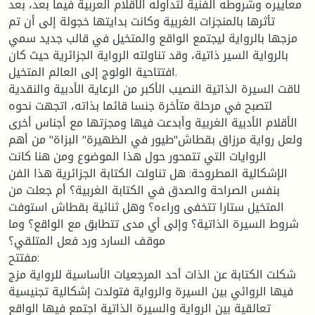
معاييره وشروطه الفنية لتداوله الأقلام العربية فيما بعد، بعد
تأثرها بالمنجزات الغربية وكانت بدايتها خجولة إلى أن تم
مزجها بالرواية ليجتمع الواقع والمتخيل في قالب جديد سمي
بالرواية السير ذاتية، وقد تناولته الرواية الجزائرية حيث كان
افتتاحية الولوج إلى العالم المتخيل.
لاقت السيرة الذاتية النصيب الأكبر من الرعاية الأدبية والنقدية
لتصبح في مرحلة متأخرة جنسا قائما بذاته، اتجهت نحوه
الأقلام الأدبية الغربية وأبدعت فيها ومجزتها مع أجناس أخرى
ولعل رواية مرزاق بقطاش"طيور في الظهيرة" البزاة" من أهم
الروايات التي تتمحور حول هذا الموضوع ومن هنا كانت
الإشكالية المطروحة: هل تناولت الكتابة الجزائرية هذا الفن
بنفس الصراحة والصدق في الكتابة الغربية؟ أم جعلت من
المتخيل ستارا تتخفى وراءه؟ وهل ثنائية بقطاش استوفت
شروط السيرة الذاتية؟ وإلى أي مدى تتطابق مع الواقع؟ وما
موقف السارد ورد فعل المتلقي؟
مفتتح:
شكلت الكتابة عن الذات أحد المرجعيات الأساسية للرواية مزج
فيها الروائي بين السيرة والرواية فتولدت إشكالية تجنيسية
تعالقية بين الرواية والسيرة الذاتية اجتمع فيها الواقع