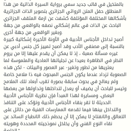
بالمتخيل في قالب جديد سمي برواية السيرة الذاتية من هذا
المنطلق حفل المتن الروائي الجزائري بتصوير الذات الجزائرية
بأشكالها المختلفة المؤتلفة كشفت عن ازمة المثقف الجزائري
الباحث عن الذات في عالم إشكالي نصفه بالواقعي من جهة
وبغير الواقعي من جهة أخرى.
أصبح تداخل الأجناس الأدبية في الآونة الأخيرة إشكالية كبيرة
بالنسبة إلى مصنفي الأدب وقد أصبح تمييز كل جنس أدبي عن
غيره مسألة صعبة ، إذ لا يمكن أن يقدم عليها إلا من يروم
النظر في الظاهرة بعيدا عن تجلياتها العادية والملموسة لما
يعتريها من تطور وتغير- عبر العصور والبيئات - لكن هذه
الصعوبة تزداد عندما يكون الجنس المبحوث فيه ذا ملامح خاصة
ولم يعالج في بحوث سابقة بصورة تقرب أبعاد تلك الملامح
وتيسر للباحث أن يضيف أو يعدل لتداخلها وتداولها من بعضها
البعض، ومسايرة لهذا المبدأ فإن نظرية الأجناس الأدبية
الحديثة لا تقر بنقاء الأجناس الأدبية وتؤكد على التنافذ.
والتداخل بينها فيما تقدمه الممارسات الفنية من دلائل على
التعالق والانفتاح لا يمكن إلا أن يحطم ذلك الانطباع السائد عن
نقاء النوع الفني وأن يخلخل نموذجيته المحددة وهويته
الخاصة."