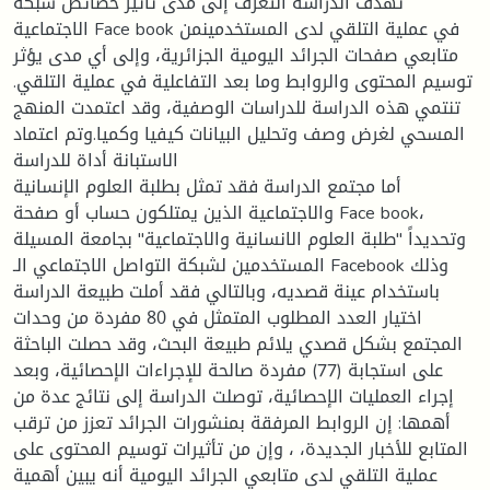
تهدف الدراسة التعرف إلى مدى تأثير خصائص شبكة
الاجتماعية Face book في عملية التلقي لدى المستخدمينمن
متابعي صفحات الجرائد اليومية الجزائرية، وإلى أي مدى يؤثر
توسيم المحتوى والروابط وما بعد التفاعلية في عملية التلقي.
تنتمي هذه الدراسة للدراسات الوصفية، وقد اعتمدت المنهج
المسحي لغرض وصف وتحليل البيانات كيفيا وكميا.وتم اعتماد
الاستبانة أداة للدراسة
أما مجتمع الدراسة فقد تمثل بطلبة العلوم الإنسانية
والاجتماعية الذين يمتلكون حساب أو صفحة Face book،
وتحديداً "طلبة العلوم الانسانية والاجتماعية" بجامعة المسيلة
المستخدمين لشبكة التواصل الاجتماعي الـ Facebook وذلك
باستخدام عينة قصديه، وبالتالي فقد أملت طبيعة الدراسة
اختيار العدد المطلوب المتمثل في 80 مفردة من وحدات
المجتمع بشكل قصدي يلائم طبيعة البحث، وقد حصلت الباحثة
على استجابة (77) مفردة صالحة للإجراءات الإحصائية، وبعد
إجراء العمليات الإحصائية، توصلت الدراسة إلى نتائج عدة من
أهمها: إن الروابط المرفقة بمنشورات الجرائد تعزز من ترقب
المتابع للأخبار الجديدة، ، وإن من تأثيرات توسيم المحتوى على
عملية التلقي لدى متابعي الجرائد اليومية أنه يبين أهمية