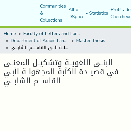
Communities
All of
Profils de
&
Statistics
DSpace
Chercheur
Collections
Home
Faculty of Letters and Languages
Department of Arabic Language and Literature
Master Thesis
البنــى اللغويــة وتشكيــل المعنــى في قصيــدة الكآبة المجهولــة لأبـي القاســـم الشابـــي
البنــى اللغويــة وتشكيــل المعنــى
في قصيــدة الكآبة المجهولــة لأبـي
القاســـم الشابـــي