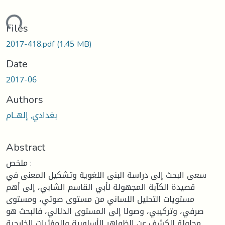
oading...
Files
2017-418.pdf
(1.45 MB)
Date
2017-06
Authors
بغدادي, إلهــام
Abstract
ملخص :
سعى البحث إلى دراسة البنى اللغوية وتشكيل المعنى في
قصيدة الكآبة المجهولة لأبي القاسم الشابي، إلى أهم
مستويات التحليل اللساني من مستوى صوتي، ومستوى
صرفي، وتركيبي، وصولا إلى المستوى الدلالي، فالبحث هو
محاولة للكشف عن الظواهر الأسلوبية والمؤثرات الخارجية