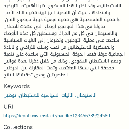
الاستيطانية، وقد اخترنا هذا الموضوع نظرا لأهميته التاريخية
وامتدادها، بحيث أن القضية الجزائرية قضية البلد الأصل
والقضية الفلسطينية هي قضية قومية دينية موضوع القرن،
تناولنا في هذا الموضوع أوضاع التي مهدت للاحتلال
والاستيطان في كل من الجزائر وفلسطين كل هذه الأوضاع
ساعدت على عملية التوطين، وتطرقان إلى الآليات السياسية
والعسكرية للاستيطانين من نهب وسلب للأراضي والابادة
الجماعية عرفنا فيها الحركة الصهيونية التي ساعدة على تنمية
ودعم الاستيطان اليهودي، وذلك من خلال ذكرنا لعدة قوانين
مجحفة التي سنها المغتصب وتمت المقارنة بين الحركتين
العنصريتين ومدى تحقيقها لنتائج.
Keywords
الاستيطان، الآليات السياسية للاستيطان، توطين.
URI
https://depot.univ-msila.dz/handle/123456789/24580
Collections