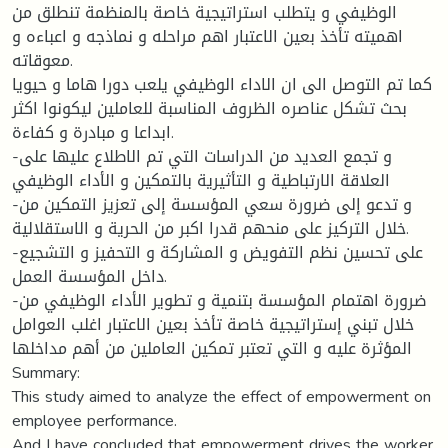
الوظيفي و يتطلب استراتيجية خاصة بالمنظمة تنطلق من
اهميته تأخذ بعين الاعتبار اهم مراحله و نماذجه و اعباءه و
معوقاته.
كما تم التوصل الى ان الاداء الوظيفي يلعب دورا هاما و حيويا
بحث تشكل عناصره الظروف المناسبة للعاملين ليكونوا اكثر
ابداعا و مبادرة و كفاءة.
-و تجمع العديد من الدراسات التي تم الاطلاع عليها على
العلاقة الارتباطية و التأثيرية بالتمكين و الأداء الوظيفي
-و تدعو إلى ضرورة سعي المؤسسة إلى تعزيز التمكين من
خلال التركيز على منحهم قدرا اكبر من الحرية و الاستقلالية.
-على تحسين نظم التفويض و المشاركة و التحفيز و التشجيع
داخل المؤسسة العمل.
-ضرورة اهتمام المؤسسة بتنمية و تطوير الأداء الوظيفي من
خلال تبني إستراتيجية خاصة تأخذ بعين الاعتبار اغلب العوامل
المؤثرة عليه و التي تعتبر تمكين العاملين من أهم مداخلها
Summary:
This study aimed to analyze the effect of empowerment on
employee performance.
And I have concluded that empowerment drives the worker