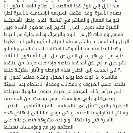
منذ الأزل إلى بلوغ هذا المقصد،لأن صلاح الأمة لا يكون إلا
بصلاح الأسرة. وقد اهتمت الشريعة الإسلامية بالأسرة نظرا
لدورها الفعال والمباشر في تنشئة الفرد، ونظرا لأهميتها
الكبيرة فقد تعرض القرآن الكريم إلى موضوع الأسرة وبين
حقوق وواجبات كل من الزوج والزوجة، وذلك بداية من ارتباط
الرجل بالمرأة شرعا والذي سماه القرآن الحكيم بالميثاق الغليظ
وهذا لقداسته عند الله وهذا استنادا للحديث الذي رواه أبو
داود عن أبى هريرة أن النبي ص قال " إن الله يقول: أنا ثالث
الشريكين ما لم يخن أحدهما صاحبه فإذا خانه خرجت من بينهما
" في الحديث إلى انحلال هذه الرابطة والآثار المترتبة عنها.
فالأسرة إذا تولد كما يولد الطفل، وفترة حملها تطول أو
تقتصر حسب الظروف والإمكانات ومقدار الاهتمام بها الهيئة
التي تترأس ذلك المجتمع عن طريق نصوص قانونية تضبطها
وتحميها وبرامج ومؤسسة تقوم بتوعيتها من العواصف
الخطيرة والتي تتمثل في: (العولمة – الغزو الثقافي – الجندر –
وسائل التكنولوجيا الحدية) والتي تؤدي غالبا إلى إجهاض هذه
الأسرة قبل ولادتها، أو ولادة مشوهة فتصبح عالة على
المجتمع وبرامج ومؤسسات تهيئها.