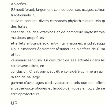
Apiacées
(Umbelliferae), largement connue pour ses usages culinai
traditionnels. C.
sativum contient divers composés phytochimiques tels q
des huiles
essentielles, des vitamines et de nombreux phytostérols,
multiples propriétés
et effets anticancéreux, anti-inflammatoires, antidiabétiq
Nous aimerions également résumer les bienfaits de C. s
et les
vaisseaux sanguins. En discutant de ses activités dans l
cardiovasculaires, en
conclusion, C. sativum peut être considéré comme un alim
raison de sa large
gamme d'avantages cardiovasculaires tels que des effets
antiathérosclérotiques et hypolipidémiques en plus de se
cardioprotecteurs.
URI