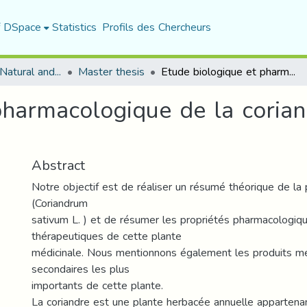
f DSpace
Statistics
Profils des Chercheurs
Department of Natural and Life Sciences
Master thesis
Etude biologique et pharmacologique de la coriandre : Coriandrum sativum L.
pharmacologique de la coria
Abstract
Notre objectif est de réaliser un résumé théorique de la
(Coriandrum
sativum L. ) et de résumer les propriétés pharmacologiq
thérapeutiques de cette plante
médicinale. Nous mentionnons également les produits m
secondaires les plus
importants de cette plante.
La coriandre est une plante herbacée annuelle appartenan