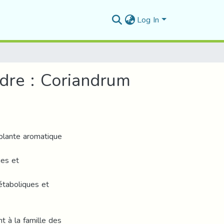
Log In
ndre : Coriandrum
 plante aromatique
ues et
étaboliques et
t à la famille des