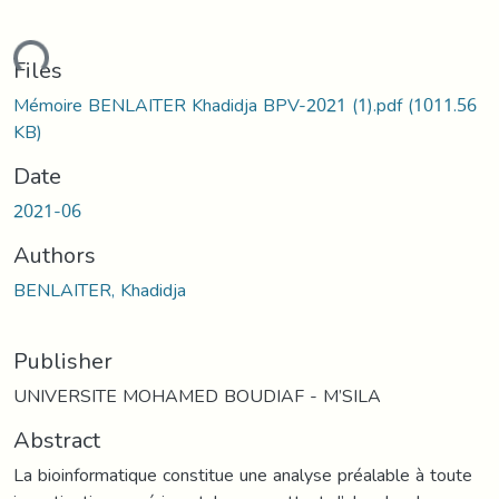
ding...
Files
Mémoire BENLAITER Khadidja BPV-2021 (1).pdf
(1011.56
KB)
Date
2021-06
Authors
BENLAITER, Khadidja
Publisher
UNIVERSITE MOHAMED BOUDIAF - M’SILA
Abstract
La bioinformatique constitue une analyse préalable à toute