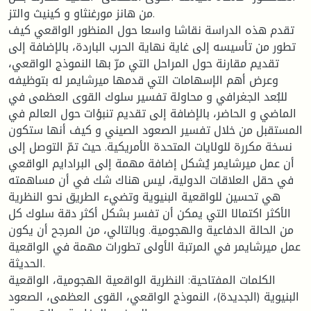
من هانز مورغنثاو و كينيث والتز.
تقدم هذه الدراسة نقاشا واسعا حول المنظور الواقعي كيف
تطور من تأسيسه إلى غاية نهاية الحرب الباردة، بالإضافة إلى
تقديم مقارنة حول المراحل التي مرّ بها النموذج الواقعي،
وعرض أهم الإسهامات التي قدمها ميرشايمر له بتوظيفه
للبُعد الجغرافي و محاولة تفسير سلوك القوى العظمى في
الماضي و الحاضر، بالإضافة إلى تقديم تنبؤات حول العالم في
المستقبل من خلال تفسير الصعود الصيني و كيف أنها ستكون
نسخة مكررة للولايات المتحدة الأمريكية. حيث تمّ التوصل إلى
أن عمل ميرشايمر يُشكل إضافة مهمة إلى البرادايم الواقعي
في حقل العلاقات الدولية، ليس هناك شك في أن مساهمته
هي تحسين للواقعية البنيوية وتضيء الطريق نحو النظرية
الأكثر اكتمالا التي يمكن أن تفسر بشكل أكثر دقة سلوك كل
من الحالة الدفاعية والهجومية. وبالتالي، من المرجح أن يكون
عمل ميرشايمر في المرتبة الأولى تطورات مهمة في الواقعية
الحديثة.
الكلمات المفتاحية: النظرية الواقعية الهجومية، الواقعية
البنيوية (الجديدة)، النموذج الواقعي، القوى العظمى، الصعود