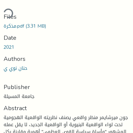
ading...
Files
مذكرة.pdf
(3.31 MB)
Date
2021
Authors
حنان نوي ي
Publisher
جامعة المسيلة
Abstract
جون ميرشايمر منظر واقعي يصنف نظريته الواقعية الهجومية
تحت لواء الواقعية البنيوية أو الواقعية الجديد، لا يقل عمله
المشهور "مأساة سياسة القوى العظمى" أهمية مقارنة بكل