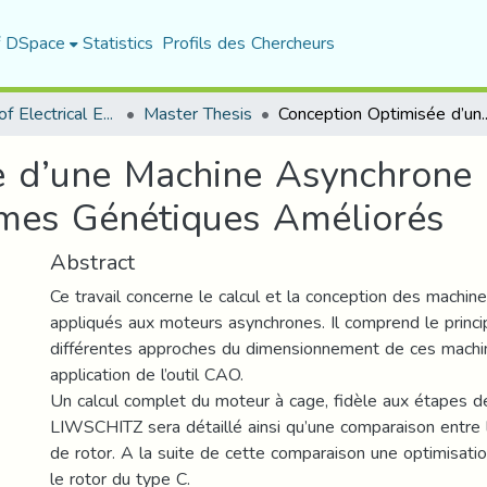
f DSpace
Statistics
Profils des Chercheurs
Department of Electrical Engineering
Master Thesis
Conception Optimisée d’une Machine Asynchrone à Cage d'Ecureu
 d’une Machine Asynchrone 
thmes Génétiques Améliorés
Abstract
Ce travail concerne le calcul et la conception des machine
appliqués aux moteurs asynchrones. Il comprend le princi
différentes approches du dimensionnement de ces machin
application de l’outil CAO.
Un calcul complet du moteur à cage, fidèle aux étapes 
LIWSCHITZ sera détaillé ainsi qu’une comparaison entre 
de rotor. A la suite de cette comparaison une optimisati
le rotor du type C.