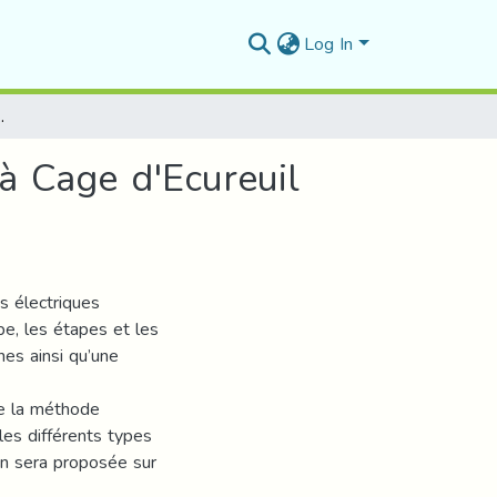
Log In
il Utilisant les Algorithmes Génétiques Améliorés
à Cage d'Ecureuil
s électriques
pe, les étapes et les
es ainsi qu’une
de la méthode
les différents types
on sera proposée sur