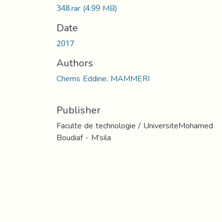
348.rar
(4.99 MB)
Date
2017
Authors
Chems Eddine, MAMMERI
Publisher
Faculte de technologie / UniversiteMohamed
Boudiaf - M’sila