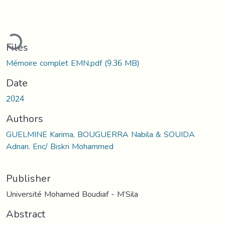
ading...
Files
Mémoire complet EMN.pdf
(9.36 MB)
Date
2024
Authors
GUELMINE Karima, BOUGUERRA Nabila & SOUIDA
Adnan. Enc/ Biskri Mohammed
Publisher
Université Mohamed Boudiaf - M’Sila
Abstract