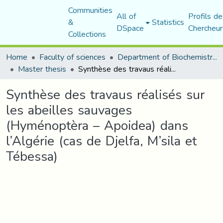
Communities
All of
Profils de
&
Statistics
DSpace
Chercheur
Collections
Home
Faculty of sciences
Department of Biochemistry and Microbiology
Master thesis
Synthèse des travaus réalisés sur les abeilles sauvages (Hyménoptèra – Apoidea) dans l’Algérie (cas de Djelfa, M’sila et Tébessa)
Synthèse des travaus réalisés sur
les abeilles sauvages
(Hyménoptèra – Apoidea) dans
l’Algérie (cas de Djelfa, M’sila et
Tébessa)