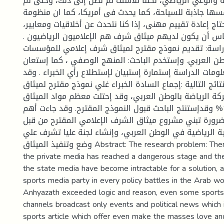
 والوعي الرياضي، لكننا للأسف لم نصل إلى ذلك، وحتى لم
سها جاذبة للسياحة، كما يحدث فى أمريكا، كما ان منظومة
حتاج إعادة تقييم مهنى، إذا كنا نتحدث عن أخلاقيات ومعايير
لناس أن يكون لديهم ميثاق شرف هم الإعلاميون الرياضيون
اسة: تقديم نموذج مقترح لميثاق شرف إعلامي للمؤسسات
طن العربي. وإستخدم الباحث: المنهج الوصفي ، كما إستعان
ومات الدراسة إستمارة إستبيان لإستطلاع رأي الخبراء . وقد
تائج التالية :إجماع السادة الخبراء غلي نموذج مقترح لميثاق
ة الرياضة بالوطن العربي، وقد إحتلت معظم مواد الميثاق
بأهمية بلغت 100% وقدإستنتج الباحث قبول النموذج المقترح. وقد جاءت أهم
ضرورة تبني مشروع ميثاق الشرف الإعلامي المقترح من قبل
ة الرياضية في الوطن العربي، وإنشاء لجنة عليا تشرف علي
وضع وتنفيذ الميثاق Abstract: The research problem: There is a problem in
the private media has reached a dangerous stage and the
the state media have become intractable for a solution,
sports media party in every policy battles in the Arab w
Anhyazath exceeded logic and reason, even some sports
channels broadcast only events and political news which
sports article which offer even make the masses love an