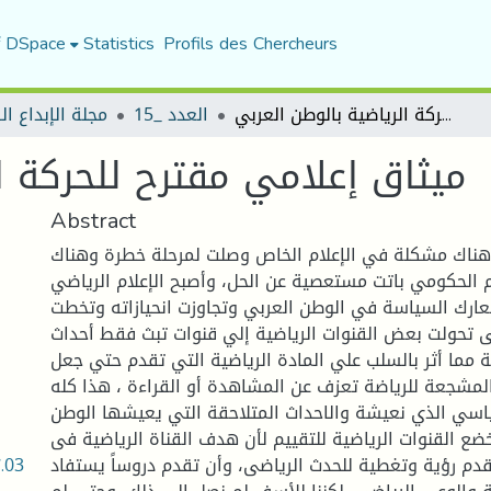
f DSpace
Statistics
Profils des Chercheurs
ميثاق إعلامي مقترح للحركة الرياضية بالوطن العربي
العدد _15
مجلة الإبداع ا
ميثاق إعلامي مقترح للحركة ا
Abstract
هناك مشكلة في الإعلام الخاص وصلت لمرحلة خطرة وهناك
 الحكومي باتت مستعصية عن الحل، وأصبح الإعلام الرياضي
ارك السياسة في الوطن العربي وتجاوزت انحيازاته وتخطت
 تحولت بعض القنوات الرياضية إلي قنوات تبث فقط أحداث
ة مما أثر بالسلب علي المادة الرياضية التي تقدم حتي جعل
المشجعة للرياضة تعزف عن المشاهدة أو القراءة ، هذا كله
اسي الذي نعيشة والاحداث المتلاحقة التي يعيشها الوطن
ضع القنوات الرياضية للتقييم لأن هدف القناة الرياضية فى
.03
تقدم رؤية وتغطية للحدث الرياضى، وأن تقدم دروساً يستفاد