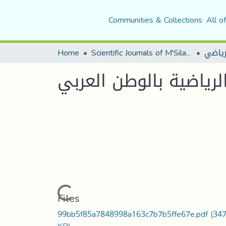
Communities & Collections
All o
Home
Scientific Journals of M'Sila University
لرياضي
لرياضية بالوطن العربي
Loading...
Files
99bb5f85a7848998a163c7b7b5ffe67e.pdf
(347