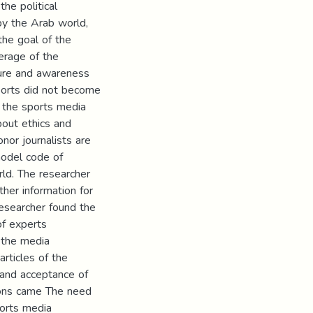
the political
y the Arab world,
he goal of the
verage of the
ture and awareness
sports did not become
d the sports media
bout ethics and
nor journalists are
model code of
rld. The researcher
her information for
researcher found the
of experts
 the media
rticles of the
 and acceptance of
ons came The need
ports media