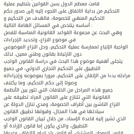
قامت معظم الدول بسن القوانين بتنظيم عملية
التحكيم من بداية الاتفاق على اللجوء إليه إلى صدور حكم
التحكيم المنهي للخصومة، فالهدف من التحكيم و
أساسه يتلخص في المسائل الهامة التالية :
وهي البحث عن مجموعة القواعد القانونية المناسبة للفصل
في موضوع النزاع، وتحديد الإجراءات
الواجبة الإتباع لممارسة عملية التحكيم، وحل النزاع الموضوعي
دون الارتباط بقانون وطني معين، لذلك
يتجلى أھمیة موضوع هذا البحث في دراسة القانون الواجب
التطبيق على التحكيم التجاري الدولي، في جميع
مراحله بدءا من الإتقان على التحكيم، مرورا بموضوعه وإجراءاته
وصولا إلى حكم التحكيم، وما يكتنف
جميع هذه المراحل من الخلافات التي تثور بين الأنظمة
القانونية التي تتنازع على القانون المراد تطبيقه على
النزاع الناشئ بين أطراف الخصومة، ومدي تنازل الدولة عن
سيادتها في هذا المجال، وقبولها تطبيق القانون
الذي تشير إليه قاعدة الإسناد، من خلال تبيان القانون الواجب
التطبيق، والذي يكون إما قانون الإرادة أو
قانون الموطن المشترك، أو قانون بلد إبرام الاتفاق، وغيرها