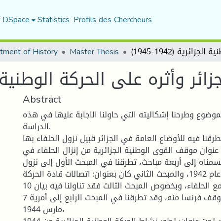
f DSpace
Statistics
Profils des Chercheurs
tment of History
Master Thesis
ر وأثره على الحركة الوطنية الجزائرية
Abstract
موضوع وطرحنا إشكاليته التي حاولنا الاجابة عليها في هذه
الدراسة.
قنا فيه للأوضاع العامة في الجزائر قبيل نزول الحلفاء بها.
عنوان موقف القوى الوطنية الجزائرية من إنزال الحلفاء في
ائر 1942 وقسمناه إلى أربعة مباحث، تطرقنا في المبحث الأول إلى نزول
الحلفاء في الجزائر عام 1942، والمبحث الثاني كان بعنوان: اتصالات قادة الحركة
الوطنية الجزائرية مع الحلفاء، وبخصوص المبحث الثالث فقد تناولنا فيه بيان 10
فيفري 1943 وموقف فرنسا منه، وقد تطرقنا في المبحث الرابع إلى أمرية 7
مارس 1944،