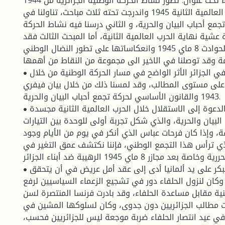
الفصل الثاني فقد جاء تحت عنوان: تطور نشاط الحركة الوطنية الجزائرية من 1944
حتى نهاية الحرب العالمية الثانية 1945 واندرجت تحته ثلاث مباحث، تناولنا في
جمع أحباب البيان والحرية، و الثاني درسنا فيه نشاط الحركة
ة عشية نهاية الحرب العالمية الثانية، أما المبحث الثالث فقد
خصصناه لحوادث 8 ماي 1945 وانعكاساتها على تطور النضال الوطني.
مة وقد توصلنا في الاخير الى مجموعة من النقاط من أهمها
• كان لنزول الحلفاء في الجزائر الأثر الواضح في مسار الحركة الوطنية من خلال
 على مستوى المطالب، وقد لمسنا ذلك من خلال بيان فيفري
1943 والقانون الأساسي لحركة تجمع أحباب البيان والحرية.
• لقد ظهرت حقيقة الدعوة إلى الاستقلال خلال الحرب العالمية الثانية مجسدة
لبيان والحرية، والذي شكل تجربة أولى للوحدة بين التيارات
ة، وإذا كان فرحات عباس الذي أنكر في يوم من الأيام وجود
لذي ترأس هذا التجمع الوطني، فإننا نكتشف عمق التغير في
الأفكار التحررية وخاصة بعد مجازر 8 ماي 1945 الرهيبة ضد أبناء الجزائر.
• أن انهزام فرنسا المبكر على يد ألمانيا أدى إلى عقد أمل عريض في أن يتحقق
 وكان لنزول الحلفاء دور في تشجيع الزعماء السياسيين لرفع
ية مقابل مساعدة الحلفاء، وقد بادرت فرنسا المنتصرة لسن
 مطالب الجزائريين دون جدوى، وكان لسلوكها المشين في
 في عيد انتصار الحلفاء ضربة موجعة ليس للجزائريين فحسب،