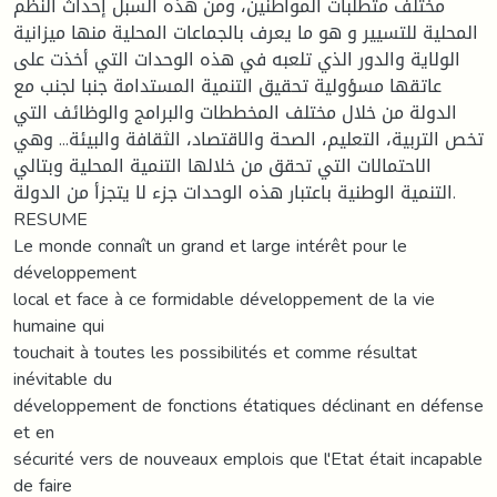
مختلف متطلبات المواطنين، ومن هذه السبل إحداث النظم
المحلية للتسيير و هو ما يعرف بالجماعات المحلية منها ميزانية
الولاية والدور الذي تلعبه في هذه الوحدات التي أخذت على
عاتقها مسؤولية تحقيق التنمية المستدامة جنبا لجنب مع
الدولة من خلال مختلف المخططات والبرامج والوظائف التي
تخص التربية، التعليم، الصحة والاقتصاد، الثقافة والبيئة... وهي
الاحتمالات التي تحقق من خلالها التنمية المحلية وبتالي
التنمية الوطنية باعتبار هذه الوحدات جزء لا يتجزأ من الدولة.
RESUME
Le monde connaît un grand et large intérêt pour le
développement
local et face à ce formidable développement de la vie
humaine qui
touchait à toutes les possibilités et comme résultat
inévitable du
développement de fonctions étatiques déclinant en défense
et en
sécurité vers de nouveaux emplois que l'Etat était incapable
de faire