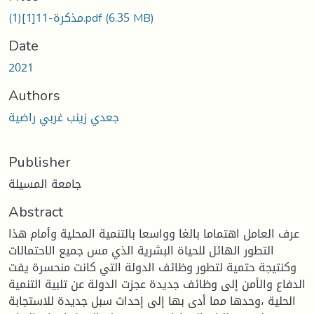
مذكرة-11[1](1).pdf
(6.35 MB)
Date
2021
Authors
جعدي زينب غربي راضية
Publisher
جامعة المسيلة
Abstract
عرف العامل اهتماما بالغا وواسعا بالتنمية المحلية وأمام هذا
التطور الهائل للحياة البشرية الذي مس جميع الاحتمالات
وكنتيجة حتمية لتطور وظائف الدولة التي كانت منحسرة يفت
الدفاع والأمن إلى وظائف جديدة عجزت الدولة عن تلبية التنمية
الحلية ،وحدها مما أدى بها إلى إحداث سبل جديدة للاستجابة