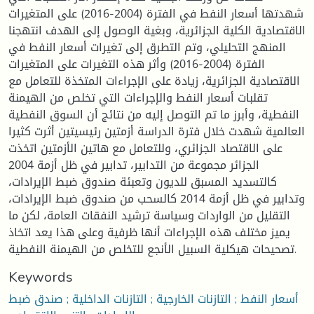
شهدتها أسعار النفط في الفترة (2004-2016) على المتغيرات
الاقتصادية الكلية الجزائرية، وبغية الوصول إلى الهدف انتهجنا
المنهج التحليلي، وتم التطرق إلى تغيرات أسعار النفط في
الفترة (2004-2016) وأثر هذه التغيرات على المتغيرات
الاقتصادية الجزائرية، زيادة على الإجراءات المتخذة للتعامل مع
تقلبات أسعار النفط والإجراءات التي تخلص من الهيمنة
النفطية، وأبرز ما تم التوصل إليه من نتائج أن السوق النفطية
العالمية شهدت خلال فترة الدراسة أزمتين رئيسيتين أثرت كثيرا
على الاقتصاد الجزائري، وللتعامل مع هاتين الأزمتين اتخذت
الجزائر مجموعة من التدابير، تدابير في ظل أزمة 2004
كالتسديد المسبق للديون وتعبئة صندوق ضبط الإيرادات،
وتدابير في ظل أزمة 2014 كالسحب من صندوق ضبط الإيرادات،
التقليل من الواردات وسياسة ترشيد النفقات العامة، لكن ما
يميز مختلف هذه الإجراءات أنها ظرفية وعلى هذا يعد اتخاذ
تصحيحات هيكلية السبيل الأنجع للتخلص من الهيمنة النفطية.
Keywords
أسعار النفط ; التازنات الخارجية ; التازنات الداخلية ; صندق ضبط