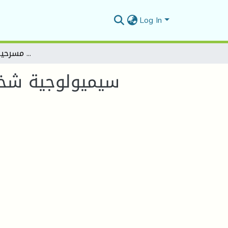
Log In
سيميولوجية شخصية المستعمِر قراءة في مسرحية الستائر لجان جينيه
سيميولوجية شخصي