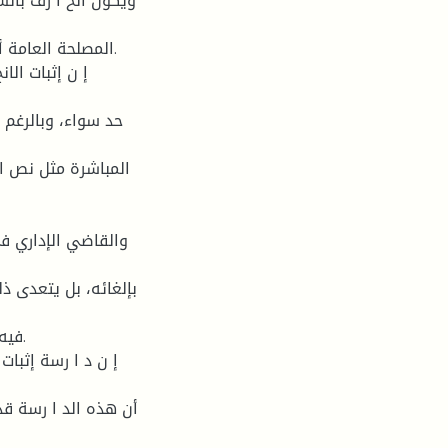
ويكون انح ا رف با
المصلحة العامة أو
إ ن إثبات الا
حد سواء، وبالرغم 
المباشرة مثل نص الق
والقاضي الإداري في
بإلغائه، بل يتعدى ذ
فيه،
إ ن د ا رسة إثبات
أن هذه الد ا رسة قد