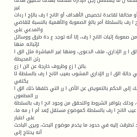
لسلطة ل ما يستعمل رجل الإدارة سلطته بهدف تحقيق هدف
غير
 مخالفا لقاعدة تخصيص الأهداف أو الانح ا رف بالإج ا رءات.
نح ا رف بالسلطة أمر بالغ الصعوبة والأهمية بالنسبة للقاضي
والمدعي على
من صعوبة إثبات الانح ا رف، إلا أنه توجد ع دة طرق ووسائل
لإثباته. منها
 ا رر الإداري، ملف الدعوى، ومنها غير المباشرة مثل الق ا
رئن المحيطة
بالن ا زع وظروف خارجة عن الن ا زع.
 حالة الق ا رر الإداري المشوب بعيب الانح ا رف بالسلطة لا
يكتفي
لك إلى الحكم بالتعويض عن الأض ا رر التي خلفها ذلك الق ا
رر المطعون
 وذلك بتوافر الشروط والتحقق من وجود انح ا رف بالسلطة.
 عيب الانح ا رف بالسلطة كموضوع مستقل يُعد أم ا ر مه ما،
على اعتبار
 تطرقت إليه في حدود ما يخدم موضوع البحث، ويرى الباحث
أنه يحتاج إلى