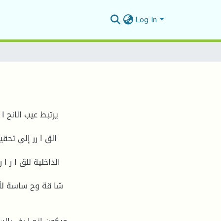
Log In
يرتبط عيب الانح ا
الق ا رر إلى تحق
الداخلية للق ا ر ا
شا قة وح ساسة لأنه