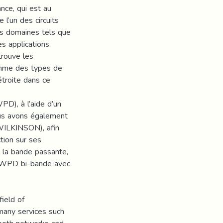
nce, qui est au
l’un des circuits
urs domaines tels que
s applications.
trouve les
omme des types de
troite dans ce
D), à l’aide d’un
us avons également
WILKINSON), afin
tion sur ses
t la bande passante,
ur WPD bi-bande avec
field of
many services such