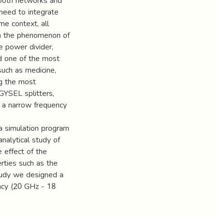
tooth networks and
 need to integrate
me context, all
ith the phenomenon of
e power divider,
ed one of the most
 such as medicine,
ng the most
YSEL splitters,
e a narrow frequency
 simulation program
alytical study of
 effect of the
rties such as the
study we designed a
ncy (20 GHz - 18