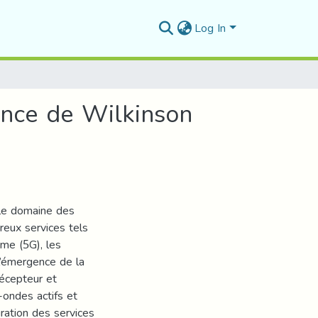
Log In
ance de Wilkinson
 le domaine des
reux services tels
me (5G), les
l’émergence de la
récepteur et
-ondes actifs et
ration des services