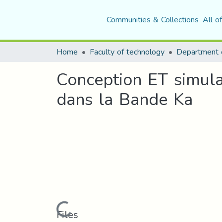
Communities & Collections
All o
Home
Faculty of technology
Department o
Conception ET simula
dans la Bande Ka
Loading...
Files