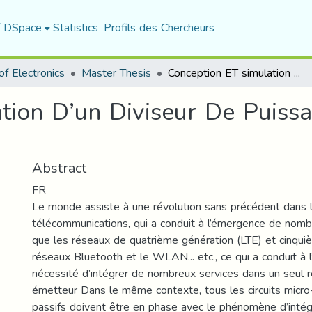
f DSpace
Statistics
Profils des Chercheurs
f Electronics
Master Thesis
Conception ET simulation D’un Diviseur De Puissance de Wilkinson dans la Bande Ka
tion D’un Diviseur De Puiss
Abstract
FR
Le monde assiste à une révolution sans précédent dans
télécommunications, qui a conduit à l’émergence de nomb
que les réseaux de quatrième génération (LTE) et cinquiè
réseaux Bluetooth et le WLAN... etc., ce qui a conduit à 
nécessité d’intégrer de nombreux services dans un seul 
émetteur Dans le même contexte, tous les circuits micro
passifs doivent être en phase avec le phénomène d’intég