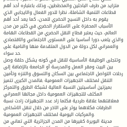
متزايد من طرف الباحثين والمخططين، وذلك باعتباره أحد أهم
قطاعات التنمية الشاملة، نظرا للدور الفعال والايجابي الذي
يقوم به داخل النسيج الحضري للمدن، كما يعد أحد أهم
الأسباب المحفزة على الاستقرار الحضري في كثير من مدن
العالم، حيث يعتبر قطاع النقل الحضري من القطاعات الهامة
والذي يلعب دورا أساسيا على المستوى الاجتماعي والاقتصادي
والعمراني لكل دولة من الدول المتقدمة منها والنامية على
حد سواء.
وتتجلى الوظيفة الأساسية للنقل في كونه يشكل حلقة وصل
بين البيت ومقر العمل والمدرسة أو الجامعة بالإضافة إلى
رحلات التواصل الاجتماعي بين السكان والتسوق والتنزه وتأمين
التنقل لمختلف التجهيزات العمومية ,فالمدن الكبرى تتميز
بميزتين أساسيتين النسبة العالية لشبكة الطرق والتمركز
المكثف للتجهيزات العمومية داخل مجالها العمراني
فعلاقتهما علاقة طردية فكلما زاد عدد التجهيزات زادت نسبة
الطرقات فكلاهما يوثر على الاخر من خلال تنقل الاشخاص
والمركبات اليومية لمختلف التجهيزات العمومية.
مدينة البويرة كغيرها من المدن الجزائرية التي تعاني من