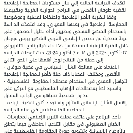
تهدف الدراسة الحالية إلي بيان مستويات المعالجة الإعلامية
لقضية طوفان الأقصى في البرامج الحوارية الغربية وتقييمها
وفقا لنظرية الأطر الإعلامية واحتكاما لمهنية وموضوعية
الممارسة الإعلامية في بعدها المعياري، وقد اعتمدّت الدراسة
باستخدام المنهج المسحي وتطبيق أداة تحليل المضمون على
عينة قصدية من حصص الإعلامي الغربي الشهير بيرس مورغان
فيالبرنامج التلفزيونيTalk TV، خلال الفترة الزمنية الممتدة من
07 أكتوبر 2023 إلى غاية 7 أكتوبر 2024، حيث توصلت الدراسة
إلى جملة من النتائج نوجز أهمها على النحو التالي:
- الاعتماد على معالجة الشأن السياسي في قضية طوفان
الأقصى ومختلف القضايا ذات صلة كأطر للمعالجة الإعلامية.
- التجاهل العمدي في استخدام مصطلح المقاومة الفلسطينية
واستبدالها بمصطلحات الإرهاب الفلسطيني مع التركيز على
تداول شخصية نتنياهو في الجانب المقابل.
- إهمال الشأن الإنساني المتأزم واستبعاد كلي لقضية الإبادة
الجماعية للفلسطينيين في عينة الدراسة.
- يأخذ البرنامج على عاتقه عملية التبرير الإعلامي لممارسات
الكيان الصهيوني في مقابل التلاعب العاطفي فيما يتعلق
بالأوضاع الإنسانية وتشويه صورة المقاومة الفلسطينية على