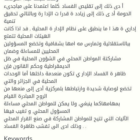
أ دى ذلك إلى تقليص الفساد .كلما اعتمدنا على مباجدىء
الحومة أد ى ذلك إلى زيادد ة قدرا ت الإدا رة وبالتالي تحقيق
تنمية
إداري ة هذ ا ما ينطبق على نظام الإدار ة المحلية , فد اذا كانت
الهيئات المحلية تتمتع
ببالاستقلالية وتمارس مه امها بشفافية وتخضع المسؤولين
المحليين للمساءلة وضمان
مشاركتة المواطن المحلي في الشؤون المحلية في ظل
الديمقراطية وحكم القانون فإن
ظاهر ة الفساد الإدار ي تكون منعدمة داخلها أما الوحدات
المحلية في الجزائر والتي
تخضع لوصاية شديدة وارتباطها بلمركزية أدى إلى منعها من
الروح المبادرة القيام
بمهامهاكما ينبغي, ولا يمكن للمواطن المحلي مساءلة
المسؤول المحلي, و تغيب فيها
الآليات التي تتيح للمواطن المشاركة في صنع القرار المحلي
وذلك ادى الى تفشب ظاهرة الفساد . .
Keywords