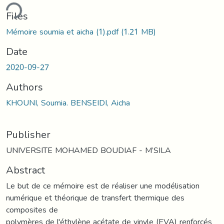
ding...
Files
Mémoire soumia et aicha (1).pdf
(1.21 MB)
Date
2020-09-27
Authors
KHOUNI, Soumia. BENSEIDI, Aicha
Publisher
UNIVERSITE MOHAMED BOUDIAF - M’SILA
Abstract
Le but de ce mémoire est de réaliser une modélisation
numérique et théorique de transfert thermique des
composites de
polymères de l'éthylène acétate de vinyle (EVA) renforcés