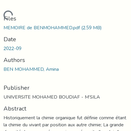
Loading...
Files
MEMOIRE de BENMOHAMMED.pdf
(2.59 MB)
Date
2022-09
Authors
BEN MOHAMMED, Amina
Publisher
UNIVERSITE MOHAMED BOUDIAF - M’SILA
Abstract
Historiquement la chimie organique fut définie comme étant
la chimie du vivant par position aux autre chimie; La grande