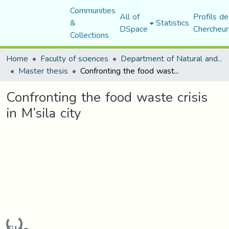
Communities
All of
Profils de
&
Statistics
DSpace
Chercheur
Collections
Home
Faculty of sciences
Department of Natural and Life Sciences
Master thesis
Confronting the food waste crisis in M’sila city
Confronting the food waste crisis
in M’sila city
Loading...