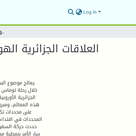
Log In
العلاقات الجزائرية الهولندية خلال القرن 17 م من خلال توماس هيس دراسة وتعليق
يعالج موصوع البح
خلال رحلة توماس ه
الجزائرية الأوروب
هذه المعالم، ومبر
على محددات تكاد
المحددات في افتداءا
حددت حركة السفن م
سار الأمر بنمطية مط