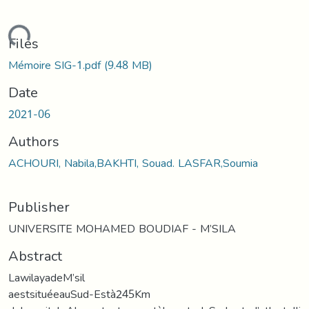
ading...
Files
Mémoire SIG-1.pdf
(9.48 MB)
Date
2021-06
Authors
ACHOURI, Nabila,BAKHTI, Souad. LASFAR,Soumia
Publisher
UNIVERSITE MOHAMED BOUDIAF - M’SILA
Abstract
LawilayadeM’sil
aestsituéeauSud-Està245Km