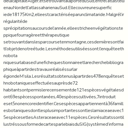
delacapitaleAlger,etsetrouvantàlaporteduSud,entrel’atlastelli
enauNordetl’atlassaharienauSud.Ellecouvreunesuperfic
iede18175Km2,elleestcaractériséeparunclimataride.Malgrél’ir
régularitéde
sprécipitationsaucoursdel’année,elleestricheenvégétationste
ppiquefourragèreetthérapeutique
setrouvantdanslesparcoursetenmontagne,cesdernièresontfai
tl’objetdenotreétude.Lesméthodesutiliséessont:l’enquêteeth
nobota
niquesurlabased’unefichequestionnaireetlarecherchebibliogra
phiqueàpartirdestravauxréaliséssurlar
égiondeM’sila.Lesrésultatsobtenusàpartirdes478enquêteset
hnobotaniqueseffectuéesauprèsde72
habitantsontpermislerecensementde121espècesvégétalesd
ont69espècesspontanées,40espècescultivées,7introduit
eset5nonencoreidentifier.Cesespècesappartiennentà36famill
esbotaniquesdontlesplusimportantessontleslamiaceaeavec1
5espècesetlesAsteraceaeavec11espèces.Cesrésultatssontil
lustréssousformedecartesparlebiaisduSIG(systèmed’informa