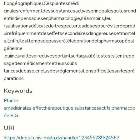
tiongéographique).Cesplantesmédi
cinalesrenfermentdessubstancesactivesprincipalesquilesrend
entindispensablesenpharmacologie,néanmoins,leu
rsutilisationsdélicatedoitrespecterlesdosespouréviterdeprod
uirefréquemmentdeseffetssecondairesdangereusesetmortel
s.Enfin,Ilesttempsdepasseràl’élaborationdelapharmacopéeal
gérienne
,quiincluraitlesdirectivesportantsurlaqualité,lestests,l’entrepo
sagedesmédicamentsetleurssubs
tancesdebase,enplusdesréglementationsofficiellessurlespré
parations
Keywords
Plante
smédicinales,effetthérapeutique,substancesactifs,pharmacop
ée,SIG
URI
https://depot.univ-msila.dz/handle/123456789/24567