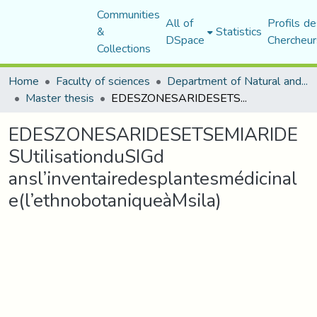
Communities
All of
Profils de
&
Statistics
DSpace
Chercheur
Collections
Home
Faculty of sciences
Department of Natural and Life Sciences
Master thesis
EDESZONESARIDESETSEMIARIDESUtilisationduSIGd ansl’inventairedesplantesmédicinale(l’ethnobotaniqueàMsila)
EDESZONESARIDESETSEMIARIDE
SUtilisationduSIGd
ansl’inventairedesplantesmédicinal
e(l’ethnobotaniqueàMsila)