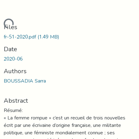
oading...
Files
fr-51-2020.pdf
(1.49 MB)
Date
2020-06
Authors
BOUSSADIA Sarra
Abstract
Résumé:
« La femme rompue » c’est un recueil de trois nouvelles
écrit par une écrivaine d’origine française, une militante
politique, une féministe mondialement connue ; ses