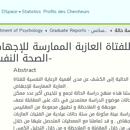
f DSpace
Statistics
Profils des Chercheurs
Graduate Reports - تقارير الليسانس
tment of Psychology
 للفتاة العازبة الممارسة للإج
الصحة النفسية لديها -دراسة حالة-
Abstract
لحالية إلى الكشف عن مدى أهمية الرعاية النفسية للفتاة
العازبة الممارسة للإجهاض .
ستنا هذه منهج دراسة الحالة لجمع و تلخيص أكبر عدد ممكن
الات موضوع الدراسة معتمدين في ذلك على المقابلة نصف
موجهة و الملاحظة و تطبيق مجموعة من المقاييس .
سة عينة مكونة من ستة حالات عيادية من الفتيات العازبات
جهاض , و قد تعاملنا مع المعطيات المتحصل عليها من خلال
ي من خلال المقابلة و الملاحظة و من خلال التحليل الكمي (