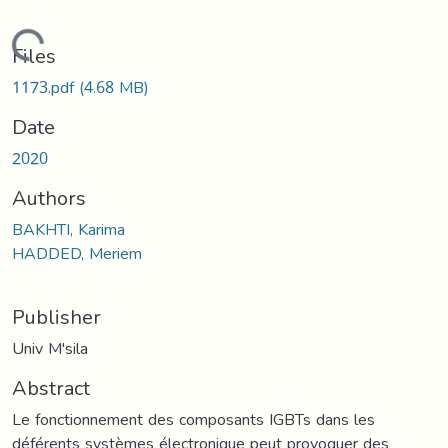
Loading...
Files
1173.pdf
(4.68 MB)
Date
2020
Authors
BAKHTI, Karima
HADDED, Meriem
Publisher
Univ M'sila
Abstract
Le fonctionnement des composants IGBTs dans les
déférents systèmes électronique peut provoquer des