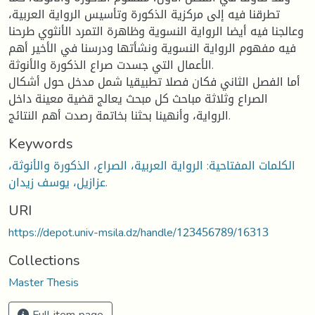
تطرقنا فيه إلى مركزية الذكورة وتأسيس الرواية العربية،
وعالجنا فيه أيضا الرواية النسوية وظاهرة التمرد الأنثوي طرحنا
فيه مفهوم الرواية النسوية ونشأتها ودرسنا في الأخير أهم
الأعمال التي جسدت صراع الذكورة والأنوثة.
أما الفصل الثاني فكان فصلا تطبيقيا شمل مدخل حول أشكال
الصراع وثلاثة مباحث كل مبحث يعالج قضية معينة داخل
الرواية، وأنهينا بحثنا بخاتمة رصدت أهم النتائج.
Keywords
الكلمات المفتاحية: الرواية العربية، الصراع، الذكورة والأنوثة،
عزازيل، يوسف زيدان.
URI
https://depot.univ-msila.dz/handle/123456789/16313
Collections
Master Thesis
Full item page