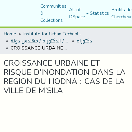
Communities
All of
Profils de
&
Statistics
DSpace
Chercheur
Collections
Home
Institute for Urban Technology Management
دكتوراه
رسائل ماجستير / الدكتوراه / مهندس دولة
CROISSANCE URBAINE ET RISQUE D’INONDATION DANS LA REGION DU HODNA : CAS DE LA VILLE DE M’SILA
CROISSANCE URBAINE ET
RISQUE D’INONDATION DANS LA
REGION DU HODNA : CAS DE LA
VILLE DE M’SILA