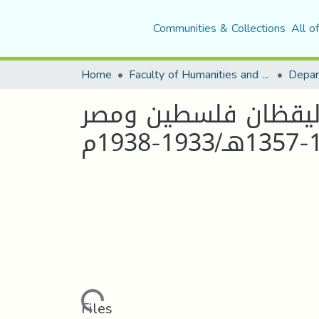
Communities & Collections
All o
Home
Faculty of Humanities and Social Sciences
Depar
اليقظان فلسطين ومصر
Loading...
Files