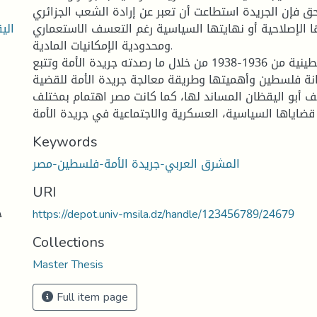
حق فإن الجريدة استطاعت أن تعبر عن إرادة الشعب الجزائري
ا الإصلاحية أو نهايتها السياسية رغم التعسف الاستعماري
ومحدودية الإمكانيات المادية.
تطور القضية الفلسطينية من 1936-1938 من خلال ما رصدته جريدة الأمة وتتبع
1936 ومكانة فلسطين وأهميتها وطريقة معالجة جريدة الأمة للقضية
 أبو اليقظان المساند لها، كما كانت مصر اهتمام بمختلف
قضاياها السياسية، العسكرية والاجتماعية في جريدة الأمة
Keywords
المشرق العربي-جريدة الأمة-فلسطين-مصر
URI
ج
https://depot.univ-msila.dz/handle/123456789/24679
Collections
Master Thesis
Full item page