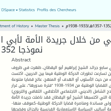
f DSpace
Statistics
Profils des Chercheurs
tment of History
Master Thesis
ي من خلال جريدة الأمة لأبي 
نموذجا 1352-1357هـ/1933-1938م
Abstract
 سابع جرائد الشيخ إبراهيم أبو اليقظان، ظهرت في ظروف
ن تسارعت تطورات الحركة الوطنية فيما بين الحربين، اكتست
 من حيث الأسلوب أو الهدف أو المنهج، عالج قضايا متنوعة
منها على الخصوص القضايا الوطنية من 1934-1938 "فترة صدورها"، على غرار
اح الشامل (الديني، الاجتماعي الأخلاقي، الثقافي والتربوي).
 التي اكتسبها الشيخ أبو اليقظان فقد ناضلت جريدة الأمة
ولى مساندة ومناصرة قضايا الحركة الوطنية-كموقف منها-
ضة أساليب السياسة الاستعمارية الفرنسية بالجزائر وفضحها