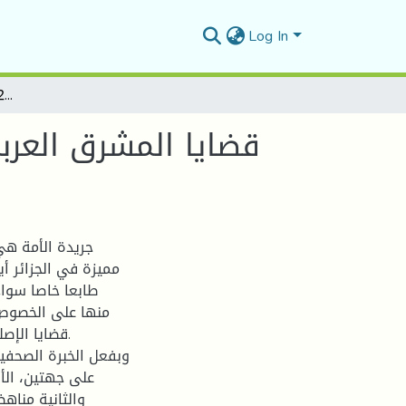
Log In
قضايا المشرق العربي من خلال جريدة الأمة لأبي اليقظان فلسطين ومصر نموذجا 1352-1357هـ/1933-1938م
قضايا المشرق العرب
جريدة الأمة هي
مميزة في الجزائر أي
طابعا خاصا سواء
قضايا الإصل
وبفعل الخبرة الصحفية
على جهتين، الأ
والثانية مناه