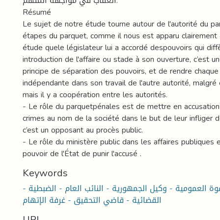
العقاب في مواجهة المتهم.
Résumé
Le sujet de notre étude tourne autour de l'autorité du pa
étapes du parquet, comme il nous est apparu clairement 
étude quele législateur lui a accordé despouvoirs qui dif
introduction de l'affaire ou stade à son ouverture, c’est u
principe de séparation des pouvoirs, et de rendre chaque 
indépendante dans son travail de l'autre autorité, malgré
mais il y a coopération entre les autorités.
- Le rôle du parquetpénales est de mettre en accusation
crimes au nom de la société dans le but de leur infliger d
c’est un opposant au procès public.
- Le rôle du ministère public dans les affaires publiques e
pouvoir de l'État de punir l'accusé .
Keywords
- النيابة العامـة - الدعوة العمومية - وكيل الجمهورية - النائب العام - الضبطية
القضائية - قاضي التحقيق - غرفة الإتهام
URI