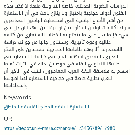
الدراسات اللغوية الحديثةـ، خاصة التداولية منها; اذ عُدّت هذه
الفنون أدوات حجاجية بامتياز. ولا ينازع باحث في أن الاستعارة
من أهم الأنواع البلاغية التي استقطبت الباحثين المعاصرين
سواء اكانوا تداوليين او تأويليين او عرفانيين. وهذا ان دل على
شيء فإنما يدل على ما يتمتع به الخطاب الاستعاري من كثافة
دلالية وقوة تأثيرية. وسنتناول جانبا من جوانب دراسة
الاستعارةـ، ألا وهو طاقاتها الحجاجية. مقتصرين على الفكر
العربي، لنتقصى اسهام العرب في دراسة الاستعارة في
جانبها التداولي الفلسفي مؤصلين لذلك في التراث ثم ما
اسهم به فلاسفة اللغة العرب المعاصرون، لنثبت في الأخير أن
للعرب نظرية خاصة في حجاحية الاستعارة لها اصولها
وامتداداتها.
Keywords
الاستعارة البلاغة الحجاج الفلسفة المنطق
URI
https://depot.univ-msila.dz/handle/123456789/17980