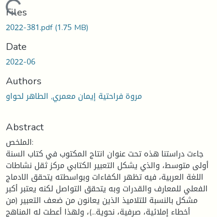
Loading...
Files
2022-381.pdf
(1.75 MB)
Date
2022-06
Authors
مروة فراحتية إيمان معمري, الطاهر لحواو
Abstract
الملخص:
جاءت دراستنا هذه تحت عنوان انتاج المكتوب في كتاب السنة
أولى متوسط، والذي يشكل التعبير الكتابي مركز ثقل نشاطات
اللغة العربية، فيه تظهر الكفاءات وبواسطته يتحقق الادماج
الفعلي للمعارف والقدرات وبه يتحقق التواصل لكنه يعتبر أكبر
مشكل بالنسبة للتلاميذ الذين يعانون من ضعف التعبير (من
أخطاء إملائية، صرفية، نحوية...)، ولهذا أعطت له المناهج