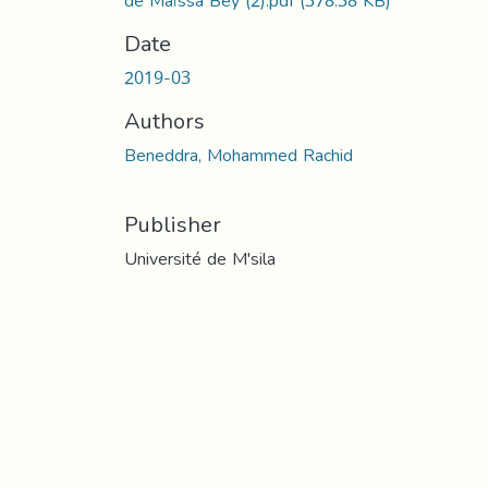
de Maïssa Bey (2).pdf
(378.38 KB)
Date
2019-03
Authors
Beneddra, Mohammed Rachid
Publisher
Université de M'sila