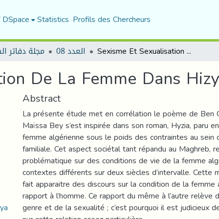
f DSpace
Statistics
Profils des Chercheurs
مجلة دفاتر ال
العدد 08
Sexisme Et Sexualisation De La Femme Dans Hizya De Maïssa Bey
ation De La Femme Dans Hiz
Abstract
La présente étude met en corrélation le poème de Ben G
Maïssa Bey s’est inspirée dans son roman, Hyzia, paru en 
femme algérienne sous le poids des contraintes au sein d
familiale. Cet aspect sociétal tant répandu au Maghreb, 
problématique sur des conditions de vie de la femme al
contextes différents sur deux siècles d’intervalle. Cette
fait apparaitre des discours sur la condition de la femme
rapport à l’homme. Ce rapport du même à l’autre relève 
zya
genre et de la sexualité ; c’est pourquoi il est judicieux d