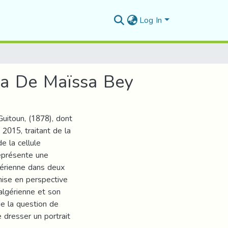
Log In
ya De Maïssa Bey
uitoun, (1878), dont
2015, traitant de la
e la cellule
représente une
gérienne dans deux
 mise en perspective
 algérienne et son
de la question de
e dresser un portrait