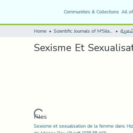
Communities & Collections
All o
Home
Scientific Journals of M'Sila University
شعرية
Sexisme Et Sexualis
Loading...
Files
Sexisme et sexualisation de la femme dans Hi