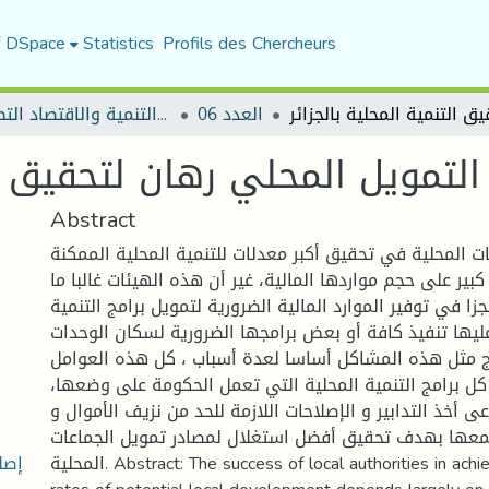
f DSpace
Statistics
Profils des Chercheurs
العدد 06
مجلة التنمية والاقتصاد التطبيقي
لتمويل المحلي رهان لتحقيق الت
Abstract
ت المحلية في تحقيق أكبر معدلات للتنمية المحلية الممكنة
ير على حجم مواردها المالية، غير أن هذه الهيئات غالبا ما
ا في توفير الموارد المالية الضرورية لتمويل برامج التنمية
ليها تنفيذ كافة أو بعض برامجها الضرورية لسكان الوحدات
تج مثل هذه المشاكل أساسا لعدة أسباب ، كل هذه العوامل
كل برامج التنمية المحلية التي تعمل الحكومة على وضعها
ى أخذ التدابير و الإصلاحات اللازمة للحد من نزيف الأموال و
معها بهدف تحقيق أفضل استغلال لمصادر تمويل الجماعات
إصل
المحلية. Abstract: The success of local authorities in achieving the highest