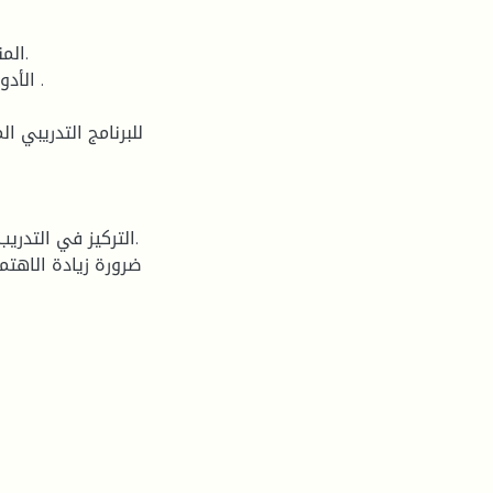
المن
الأدو