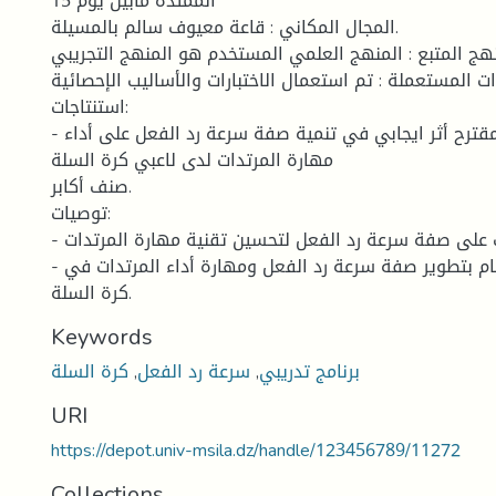
الممتدة مابين يوم 15
المجال المكاني : قاعة معيوف سالم بالمسيلة.
هج المتبع : المنهج العلمي المستخدم هو المنهج التجريبي.
ات المستعملة : تم استعمال الاختبارات والأساليب الإحصائية .
استنتاجات:
- للبرنامج التدريبي المقترح أثر ايجابي في تنمية صفة سرعة رد الفعل على أداء
مهارة المرتدات لدى لاعبي كرة السلة
صنف أكابر.
توصيات:
- التركيز في التدريب على صفة سرعة رد الفعل لتحسين تقنية مهارة المرتدات.
- ضرورة زيادة الاهتمام بتطوير صفة سرعة رد الفعل ومهارة أداء المرتدات في
كرة السلة.
Keywords
برنامج تدريبي
,
سرعة رد الفعل
,
كرة السلة
URI
https://depot.univ-msila.dz/handle/123456789/11272
Collections