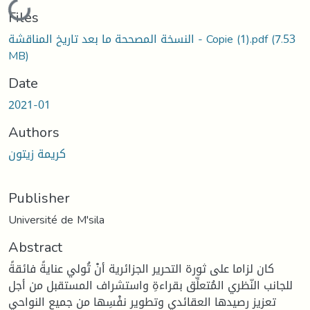
Loading...
Files
(7.53
النسخة المصححة ما بعد تاريخ المناقشة - Copie (1).pdf
MB)
Date
2021-01
Authors
كريمة زيتون
Publisher
Université de M'sila
Abstract
كان لزاما على ثورة التحرير الجزائرية أنْ تُولي عنايةً فائقةً
للجانب النّظري المُتعلِّق بقراءةِ واستشراف المستقبل من أجل
تعزيز رصيدها العقائدي وتطوير نفْسِها من جميع النواحي